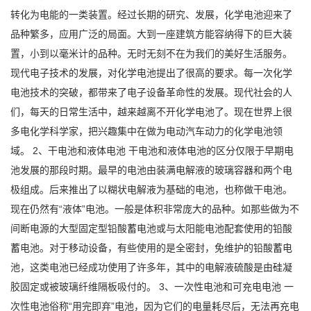
转化为电能的一类装置。经过长期的研究、发展，化学电池迎来了
品种繁多，应用广泛的局面。大到一座建筑方能容纳得下的巨大装
置，小到以毫米计的品种。无时无刻不在为我们的美好生活服务。
现代电子技术的发展，对化学电池提出了很高的要求。每一次化学
电池技术的突破，都带来了电子设备革命性的发展。现代社会的人
们，每天的日常生活中，越来越离不开化学电池了。现在世界上很
多电化学科学家，把兴趣集中在做为电动汽车动力的化学电池领
域。 2、干电池和液体电池 干电池和液体电池的区分仅限于早期电
池发展的那段时期。最早的电池由装满电解液的玻璃容器和两个电
极组成。后来推出了以糊状电解液为基础的电池，也称做干电池。
现在仍然有“液体”电池。一般是体积非常庞大的品种。如那些做为不
间断电源的大型固定型铅酸蓄电池或与太阳能电池配套使用的铅酸
蓄电池。对于移动设备，有些使用的是全密封，免维护的铅酸蓄电
池，这类电池已经成功使用了许多年，其中的电解液硫酸是由硅凝
胶固定或被玻璃纤维隔板吸付的。 3、一次性电池和可充电电池 一
次性电池俗称“用完即弃”电池，因为它们的电量耗尽后，无法再充电