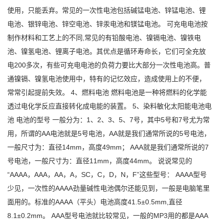
使用，只能丢弃。常见的一次性电池包括碱锰电池、锌锰电池、锂
电池、银锌电池、锌空电池、锌汞电池和镁锰电池。 可充电电池按
制作材料和工艺上的不同,常见的有铅酸电池、镍镉电池、镍铁电
池、镍氢电池、锂离子电池。其优点是循环寿命长，它们可全充放
电200多次，有些可充电电池的负荷力要比大部分一次性电池高。普
通镍镉、镍氢电池使用中，特有的记忆效应，造成使用上的不便，
常常引起提前失效。 4、燃料电池 燃料电池是一种将燃料的化学能
透过电化学反应直接转化成电能的装置。 5、染料敏化太阳能电池电
池 电池的型号 一般分为：1、2、3、5、7号，其中5号和7号尤为常
用，所谓的AA电池就是5号电池，AA就是我们通常所说的5号电池，
一般尺寸为：直径14mm，高度49mm； AAA就是我们通常所说的7
号电池，一般尺寸为：直径11mm，高度44mm。 说说常见的
“AAAA，AAA，AA，A，SC，C，D，N，F”这些型号： AAAA型号
少见，一次性的AAAA劲量碱性电池偶尔还能见到，一般是电脑笔里
面用的。标准的AAAA（平头）电池高度41.5±0.5mm,直径
8.1±0.2mm。 AAA型号电池就比较常见，一般的MP3用的都是AAA